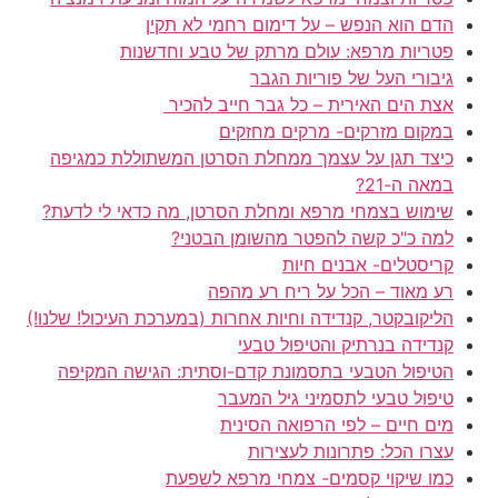
הדם הוא הנפש – על דימום רחמי לא תקין
פטריות מרפא: עולם מרתק של טבע וחדשנות
גיבורי העל של פוריות הגבר
אצת הים האירית – כל גבר חייב להכיר
במקום מזרקים- מרקים מחזקים
כיצד תגן על עצמך ממחלת הסרטן המשתוללת כמגיפה
במאה ה-21?
שימוש בצמחי מרפא ומחלת הסרטן, מה כדאי לי לדעת?
למה כ"כ קשה להפטר מהשומן הבטני?
קריסטלים- אבנים חיות
רע מאוד – הכל על ריח רע מהפה
הליקובקטר, קנדידה וחיות אחרות (במערכת העיכול! שלנו!)
קנדידה בנרתיק והטיפול טבעי
הטיפול הטבעי בתסמונת קדם-וסתית: הגישה המקיפה
טיפול טבעי לתסמיני גיל המעבר
מים חיים – לפי הרפואה הסינית
עצרו הכל: פתרונות לעצירות
כמו שיקוי קסמים- צמחי מרפא לשפעת