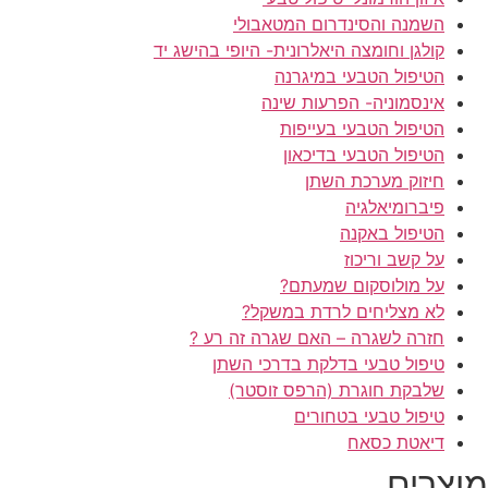
השמנה והסינדרום המטאבולי
קולגן וחומצה היאלרונית- היופי בהישג יד
הטיפול הטבעי במיגרנה
אינסמוניה- הפרעות שינה
הטיפול הטבעי בעייפות
הטיפול הטבעי בדיכאון
חיזוק מערכת השתן
פיברומיאלגיה
הטיפול באקנה
על קשב וריכוז
על מולוסקום שמעתם?
לא מצליחים לרדת במשקל?
חזרה לשגרה – האם שגרה זה רע ?
טיפול טבעי בדלקת בדרכי השתן
שלבקת חוגרת (הרפס זוסטר)
טיפול טבעי בטחורים
דיאטת כסאח
מוצרים