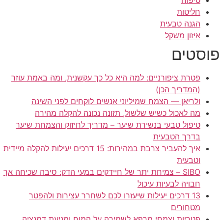
טיפוח
חליטות
הגנה טבעית
איזון משקל
פוסטים
פטרת ציפורניים: למה היא כל כך עקשנית, ומה באמת עוזר
(המדריך הכן)
ולריאן — הצמח שמיליוני אנשים לוקחים לפני השינה
מה לאכול כשיש שלשול, תזונה נכונה להקלה מהירה
טיפול טבעי בנשירת שיער – מדריך לחיזוק והצמחת שיער
בדרך הטבעית
איך להעביר צרבת במהירות: 15 דרכים יעילות להקלה מיידית
וטבעית
SIBO – צמיחת יתר של חיידקים במעי הדק: סיבה שכיחה אך
חבויה לבעיות עיכול
13 דרכים יעילות שיעזרו לכם לשחרר עצירות ולהפטר
מטחורים
פטריות וצמחי מרפא לשמירה על המוח ומניעת דמנציה