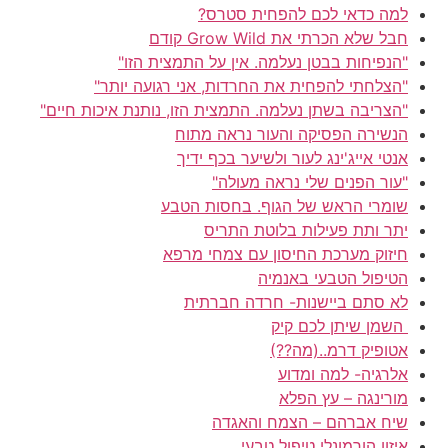
למה כדאי לכם להפחית סטרס?
חבל שלא הכרתי את Grow Wild קודם
"הנפיחות בבטן נעלמה. אין על התמצית הזו"
"הצלחתי להפחית את החרדות, אני רגועה יותר"
"הצריבה בשתן נעלמה. התמצית הזו, נותנת איכות חיים"
הנשירה הפסיקה והעור נראה מתוח
אנטי אייג'ינג לעור ולשיער בכף ידיך
"עור הפנים שלי נראה מעולה"
שומרי הראש של הגוף. בחסות הטבע
יתר ותת פעילות בלוטת התריס
חיזוק מערכת החיסון עם צמחי מרפא
הטיפול הטבעי באנמיה
לא סתם ביישנות- חרדה חברתית
השמן שיתן לכם קיק
אטופיק דרמ..(מה??)
אלרגיה- למה ומדוע
מורינגה – עץ הפלא
שיח אברהם – הצמח והאגדה
איזון הורמונלי טיפול טבעי