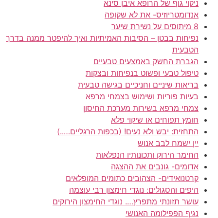
ניקוי גוף של הרופא איבן סינא
אנדומטריוזיס- את לא שקופה
8 מיתוסים על נשירת שיער
נפיחות בבטן – הסיבות האמיתיות ואיך להיפטר ממנה בדרך
הטבעית
הגברת החשק באמצעים טבעיים
טיפול טבעי ופשוט בנפיחות ובצקות
בריאות שיניים וחניכיים בגישה טבעית
בעיות פוריות ושימוש בצמחי מרפא
צמחי מרפא בשירות מערכת החיסון
חומץ תפוחים או שיקוי פלא
התחזית: יבש ולא נעים! (בכפות הרגליים…..)
יין ישמח לבב אנוש
החימר הירוק ותכונותיו הנפלאות
אדומים- גונבים את ההצגה
קרטנואידים- הצהובים כתומים המופלאים
היפים והסגולים: נוגדי חימצון רבי עוצמה
עושר תזונתי מתפרץ…. נוגדי החימצון הירוקים
נגיף הפפילומה האנושי