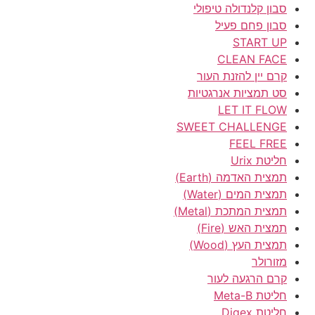
סבון קלנדולה טיפולי
סבון פחם פעיל
START UP
CLEAN FACE
קרם יין להזנת העור
סט תמציות אנרגטיות
LET IT FLOW
SWEET CHALLENGE
FEEL FREE
חליטת Urix
תמצית האדמה (Earth)
תמצית המים (Water)
תמצית המתכת (Metal)
תמצית האש (Fire)
תמצית העץ (Wood)
מזורולר
קרם הרגעה לעור
חליטת Meta-B
חליטת Digex