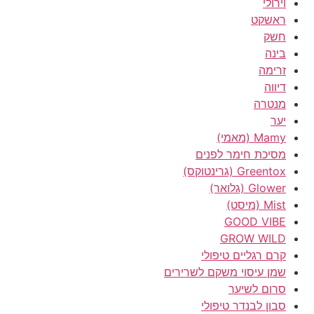
וירולי
ראשקט
חשק
בינה
זרימה
דיווה
מנטרה
יער
Mamy (מאמי)
מסיכת חימר לפנים
Greentox (גרינטוקס)
Glower (גלואר)
Mist (מיסט)
GOOD VIBE
GROW WILD
קרם רגליים טיפולי
שמן עיסוי משקם לשרירים
סרום לשיער
סבון לבנדר טיפולי