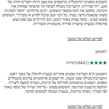
השמנים מאזנים הורמונלית, מרוממים את מצב הרוח ויוצרים חוויה של
מגע, ריח ועוררות. התערובת מעולה לעיסוי זוגי אינטימי שמחזק את
הקרבה, מחמם את הגוף ומשפר ביצועים. רבים מדווחים: "חוסר חשק זה
משהו שבאמת מייצר בעיה. כל דבר קטן שיכול לסייע זה מבורך". השימוש
פשוט ונעים - עיסוי עמוק באזור הבטן, הגב והירכיים עם שמן נשא.
פורמולה טבעית שיוצרת אווירה אינטימית ומעוררת.
לפירוט המלא של המוצר
ראשקט
4.0
|
3
ביקורות
ראשקט היא תערובת שמנים אתריים טבעית להקלה על כאבי ראש.
התערובת מכילה שמני מנטה, הל ושמנים ארומטיים עדינים ומנטוליים
נוספים. השמנים מתאימים למריחה על הרקות, העורף והמצח ליצירת
תחושה מרעננת ומרגיעה. השימוש פשוט - מריחה ישירה של טיפה באזור
לפי הצורך. נוסחה מרוכזת, טבעית ונעימה לשימוש יומיומי.
לפירוט המלא של המוצר