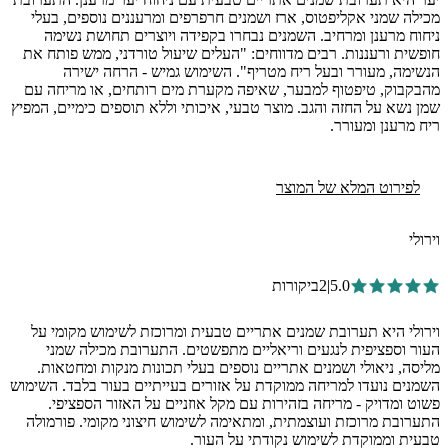
מכילה שמני אקליפטוס, ארז ושמנים חרפרפים ומרעננים נוספים, בעלי
ניחוח מרענן ומרחיב. השמנים נבחרו בקפידה ויוצרים תחושת נשימה
חופשית ורעננות. רבים מדווחים: "העלים שיעול טורדני, ממש פותח את
הנשימה, מעורר ובעל ריח מטריף". השימוש גמיש - הרחה ישירה
מהבקבוק, טיפטוף למבער, שאיפה מקערת מים רותחים, או מריחה עם
שמן נשא על החזה והגב. מוצר טבעי, איכותי וללא תוספים כימיים, המפיץ
ריח מרענן ומעורר.
לפירוט המלא של המוצר
וירולי
5.0
|
2
ביקורות
וירולי היא תערובת שמנים אתריים טבעית ומרוכזת לשימוש מקומי על
העור וספציפית לנגעים וריאליים מתפשטים. התערובת מכילה שמני
מליסה, ניאולי ושמנים אתריים נוספים בעלי תכונות מנקות ומחטאות.
השמנים נועדו למריחה ממוקדת על אזורים בעייתיים בעור בלבד. השימוש
פשוט ומדויק - מריחה בזהירות עם מקל אוזניים על האזור הספציפי.
התערובת מרוכזת ועוצמתית, ומתאימה לשימוש חיצוני מקומי. פורמולה
טבעית וממוקדת לשימוש נקודתי על העור.