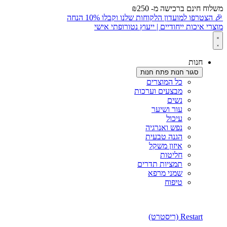
משלוח חינם ברכישה מ- ₪250
🎉 הצטרפו למועדון הלקוחות שלנו וקבלו 10% הנחה
מוצרי איכות ייחודיים | ייעוץ נטורופתי אישי
חנות
סגור חנות
פתח חנות
כל המוצרים
מבצעים וערכות
נשים
עור ושיער
עיכול
נפש ואנרגיה
הגנה טבעית
איזון משקל
חליטות
תמציות תדרים
שמני מרפא
טיפוח
Restart (ריסטרט)