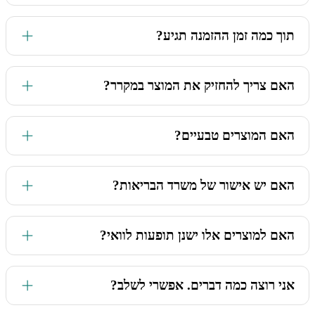
את כל תמציות הצמחים הנוזליות שלנו, ניתן לערבב עם מיץ טבעי
תוך כמה זמן ההזמנה תגיע?
(תפוחים/תפוזים), לפני הנטילה. זה לא פוגע ביעילות המוצר. את
החליטות, תוכלו להמתיק עם דבש.
החבילות שלנו מגיעות לכל חלקי הארץ עם שליח עד הבית ובחינם!
האם צריך להחזיק את המוצר במקרר?
(במידה והגעתם ל-250 ש"ח). מרגע ההזמנה, אנחנו עושים הכל
כדי להכין את המשלוח להפצה בזריזות. 95% מהמשלוחים שלנו
מגיעים תוך מקסימום 3 ימי עסקים. במקרים מסוימים, ידרשו זמני
לא חובה. רק להרחיק מקרני שמש ישירות.
הפצה ארוכים יותר בשל עומסים בחברות המשלוחים שלא תלויים
האם המוצרים טבעיים?
בנו.
לחלוטין כן. הבסיס למוצרים שלנו הם תוספי תזונה בפורמט יבש,
האם יש אישור של משרד הבריאות?
או חלקי צמחים שונים (שורשים, עלים, זרעים) הממוצים בתמיסה
הידרו-אלכוהולית (מים+אתנול למאכל), ובחמאות/ קרמים/שמנים
למיניהם. זהו.
כן. ההרכבים מיוצרים במפעל מאושר עם רשיון לייצור תוספי תזונה
האם למוצרים אלו ישנן תופעות לוואי?
עם תקני GMP ותנאי ייצור נאותים.
לאף מוצר שלנו אין תופעות לוואי. בכל מקרה שהתחלתם
אני רוצה כמה דברים. אפשרי לשלב?
להשתמש במוצר שלנו ואתם חשים במשהו שונה, התייעצו עמנו.