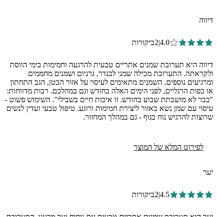
דיווה
4.0
|
2
ביקורות
דיווה היא תערובת שמנים אתריים טבעית להרגעה וחמימות בימי הווסת
ולקראתה. התערובת מכילה שמני לבנדר, גרניום ושמנים מחממים
ומרגיעים נוספים. השמנים מתאימים לעיסוי על אזור הבטן, הגב התחתון
או כפות הרגליים, לפני הימים האלה בחודש וגם במהלכם. רבות מדווחות:
"כבר לא מושבתת שבוע בחודש. זו איכות חיים בשבילי". השימוש פשוט -
עיסוי עם שמן נשא באזור ליצירת חמימות ורוגע. טיפול טבעי ועדין לנשים
שרוצות להרגיש נוח בגוף - גם במהלך המחזור.
לפירוט המלא של המוצר
יער
4.5
|
2
ביקורות
יער היא תערובת שמנים אתריים טבעית עם ניחוח יער מרענן. התערובת