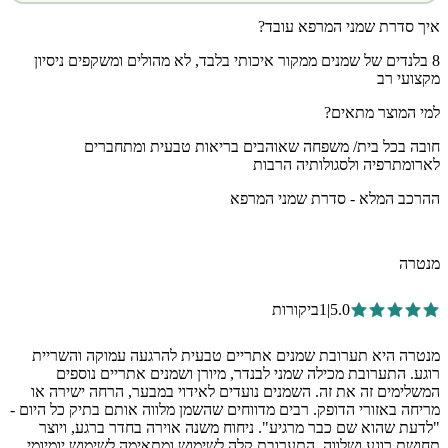
איך סדרת שמני המרפא עובד?
8 בלנדים של שמנים ממקור איכותי בלבד, לא מהולים ומשקפים ניסיון
מקצועי רב
למי המוצר מתאים?
חובה בכל בית/ משפחה שאוהבים בריאות טבעית ומתחברים
לארומתרפיה ולסגולותיה הרבות
ההרכב המלא - סדרת שמני המרפא
מנטרה
5.0
|
1
ביקורות
מנטרה היא תערובת שמנים אתריים טבעית להרגעה עמוקה והשריית
רוגע. התערובת מכילה שמני לבנדר, מיורן ושמנים אתריים נוספים
המשלימים זה את זה. השמנים נועדים לאידוי במבער, הרחה ישירה או
מריחה באזורי הדופק. רבים מדווחים שהשמן מלווה אותם בתיק כל היום -
"לדעת שהוא שם כבר מרגיע". ניחוח משנה אוירה בחדר ברגע, ויוצר
תחושת רוגע ושלווה. התערובת קלה לשימוש ומתאימה לשימוש יומיומי.