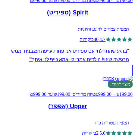
199.00
₪
–
999.00
₪
טווח מחירים: ⁦₪199.00⁩ עד ⁦₪999.00⁩
Spirit (ספיריט)
תמצית צמחים לרוגע וחיוניות
4.7
|
40
ביקורות
"ברגע שהתחלתי עם ספיריט אני פחות עייפה ועצבנית וממש
מרגישה שינוי! הילדים אמרו לי 'אמא כייף לנו איתך'"
מוצר ייחודי!
199.00
₪
–
999.00
₪
טווח מחירים: ⁦₪199.00⁩ עד ⁦₪999.00⁩
Upper (אפפר)
תמצית פטריות כוח
5.0
|
2
ביקורות