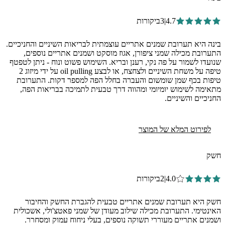
4.7
|
3
ביקורות
בינה היא תערובת שמנים אתריים עוצמתית לבריאות השיניים והחניכיים.
התערובת מכילה שמני ציפורן, אגוז מוסקט ושמנים אתריים נוספים,
שנועדו לשמור על פה נקי, רענן ובריא. השימוש פשוט ונוח - ניתן לטפטף
טיפה על משחת השיניים ולצחצח, או לבצע oil pulling על ידי מיזוג 2
טיפות בכף שמן שומשום והעברה בחלל הפה למספר דקות. התערובת
מתאימה לשימוש יומיומי ומהווה דרך טבעית לתמיכה בבריאות הפה,
החניכיים והשיניים.
לפירוט המלא של המוצר
חשק
4.0
|
2
ביקורות
חשק היא תערובת שמנים אתריים טבעית להגברת החשק והחיבור
האינטימי. התערובת מכילה שילוב מעודן של שמני פאטצ'ולי, אשכולית
ושמנים אתריים מעוררי תשוקה נוספים, בעלי ניחוח עמוק ומסחרר.