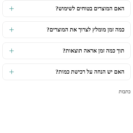
בהחלט! בחנות שלנו תמצאו פורמולות לנטילה פנימית, חליטות,
האם המוצרים בטוחים לשימוש?
שמנים למריחה ועוד. אנחנו ממליצים על שילובים של מוצרים,
פשוט כי זה נותן תוצאה טובה ומהירה יותר.
הצמחים בהם אנו משתמשים מצויים ברשימת המזון, והוכחו
כמה זמן מומלץ לצרוך את המוצרים?
במחקרים קליניים כבטוחים מאוד לשימוש במינונים המומלצים.
במקרים כרוניים, אנחנו ממליצים ליטול/ להשתמש בין 3 חודשים
תוך כמה זמן אראה תוצאות?
לחצי שנה, כדי להנות מאפקט מקסימלי של צמחי המרפא.
ההצלחה תלויה בפוטנציאל של הגוף. צמחי המרפא מעוררים את
האם יש הנחה על רכישת כמות?
מנגנוני הריפוי הטבעיים שלנו, ולכן בהרבה מהמצבים חשים שינוי
אחרי מספר ימים. במצבים מורכבים יותר או כרוניים אנחנו
ממליצים לסיים בקבוקון/ חפיסה אחת לפחות. מי שמתמיד מרוויח
בכל אחד מהמוצרים תוכלו ליהנות ממארזים במחירים מוזלים עם
ויהנה מתוצאות טובות יותר, שגם ישמרו לאורך זמן.
כתבות
הנחות משמעותיות (עד 20% הנחה!). גם אם תעשו MIX בין
המוצרים תקבלו הנחה ברמת העגלה. בנוסף, בידקו את קטגוריית
ערכות ומבצעים שלנו.