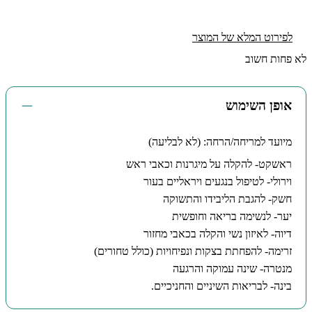
לפירוט המלא של המוצר
לא פחות חשוב
אופן השימוש
מיועד למריחה/הרחה: (לא לבליעה)
ראשקט- להקלה על מיגרנות וכאבי ראש
וירולי- לטיפול בנגעים ויראליים בעור
חשק- להגבת הליבידו והתשוקה
יער- לנשימה בריאה וחופשית
דיוה- לאיזון נשי והקלה בכאבי מחזור
זרימה- להפחתת בצקות ונפיחויות (כולל טחורים)
מנטרה- שינה עמוקה והרגעה
בינה- לבריאות השיניים והחניכיים.