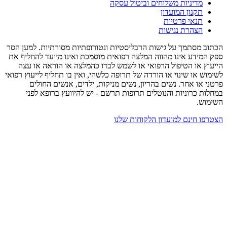
מדיניות משלוחים וביטול עסקה
תקנון המועדון
תנאי פרטיות
הצהרת נגישות
הכתוב מסתמך על גישות הרבליסטיות ונטורופתיות מסורתיות. למען הסר
ספק המידע אינו מהווה המלצה רפואית מוסמכת ואינו מיועד להחליף את
הייעוץ או הטיפול הרפואי או לשמש לבדו כהמלצה או הוראה או עצה
לשימוש או שינוי או הורדה של תרופה כלשהי, ואין בו תחליף לייעוץ רפואי
פרטני או אחר. נשים בהריון, נשים מניקות, ילדים, אנשים החולים
במחלות כרוניות והנוטלים תרופות תרשם - יש להיוועץ ברופא לפני
השימוש.
הצטרפו חינם למועדון הלקוחות שלנו