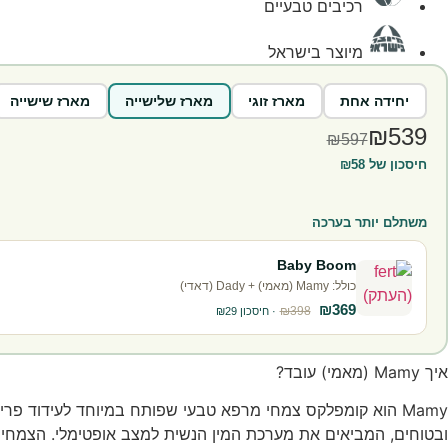
רכיבים טבעיים
מיוצר בישראל
יחידה אחת
מארז זוגי
מארז שלישייה
מארז שישייה
₪539
₪597
חיסכון של ₪58
משתלם יותר בערכה
Baby Boom
כולל: Mamy (מאמי) + Dady (דאדי)
₪369
₪398
· חיסכון ₪29
איך Mamy (מאמי) עובד?
Mamy הוא קומפלקס צמחי מרפא טבעי שפותח במיוחד לעידוד פ
ובטוחים, המביאים את מערכת המין הנשית למצב אופטימלי. הצמחים 