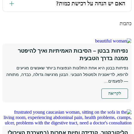
האם יש הנחה על רכישת כמות?
מנגנוני הריפוי הטבעיים שלנו, ולכן בהרבה מהמצבים חשים שינוי
אחרי מספר ימים. במצבים מורכבים יותר או כרוניים אנחנו
ממליצים לסיים בקבוקון/ חפיסה אחת לפחות. מי שמתמיד מרוויח
בכל אחד מהמוצרים תוכלו ליהנות ממארזים במחירים מוזלים עם
ויהנה מתוצאות טובות יותר, שגם ישמרו לאורך זמן.
כתבות
הנחות משמעותיות (עד 20% הנחה!). גם אם תעשו MIX בין
המוצרים תקבלו הנחה ברמת העגלה. בנוסף, בידקו את קטגוריית
ערכות ומבצעים שלנו.
נפיחות בבטן – הסיבות האמיתיות ואיך להיפטר
ממנה בדרך הטבעית
נפיחות בבטן היא אחת התלונות הנפוצות ביותר שאנשים מגיעים
לרופא, לדיאטנית ולמטפל הטבעי. הבטן מרגישה גדולה, כבדה, מתוחה
— לפעמים…
לקריאה
הליקובקטר, קנדידה וחיות אחרות (במערכת העיכול!