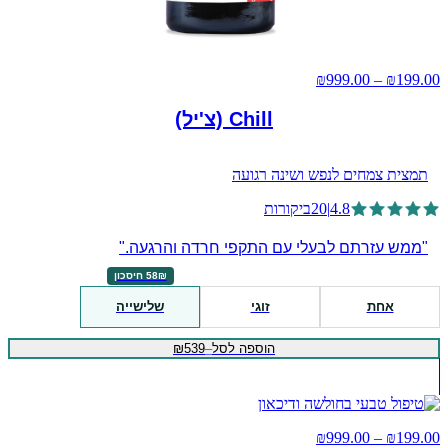
טווח מחירים: ⁦₪199.00⁩ עד ⁦₪999.00⁩
₪
999.00
–
₪
199.00
Chill (צ'יל)
תמצית צמחים לנפש ושינה רגועה
4.8
|
20
ביקורות
"ממש עזרתם לבעלי עם התקפי חרדה והרגעה."
58₪ חיסכון
אחת
זוגי
שלישייה
הוספה לסל
–
₪539
טווח מחירים: ⁦₪199.00⁩ עד ⁦₪999.00⁩
₪
999.00
–
₪
199.00