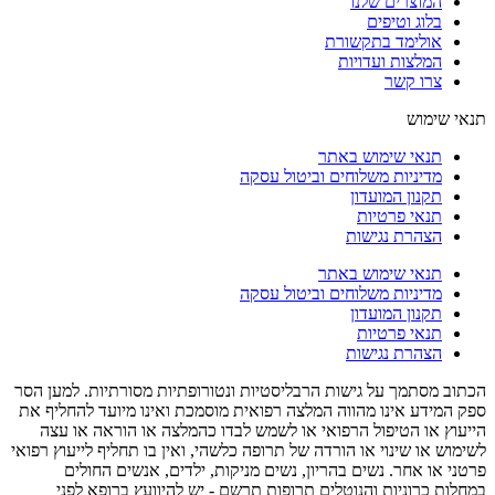
המוצרים שלנו
בלוג וטיפים
אולימד בתקשורת
המלצות ועדויות
צרו קשר
תנאי שימוש
תנאי שימוש באתר
מדיניות משלוחים וביטול עסקה
תקנון המועדון
תנאי פרטיות
הצהרת נגישות
תנאי שימוש באתר
מדיניות משלוחים וביטול עסקה
תקנון המועדון
תנאי פרטיות
הצהרת נגישות
הכתוב מסתמך על גישות הרבליסטיות ונטורופתיות מסורתיות. למען הסר
ספק המידע אינו מהווה המלצה רפואית מוסמכת ואינו מיועד להחליף את
הייעוץ או הטיפול הרפואי או לשמש לבדו כהמלצה או הוראה או עצה
לשימוש או שינוי או הורדה של תרופה כלשהי, ואין בו תחליף לייעוץ רפואי
פרטני או אחר. נשים בהריון, נשים מניקות, ילדים, אנשים החולים
במחלות כרוניות והנוטלים תרופות תרשם - יש להיוועץ ברופא לפני