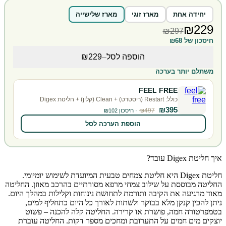
יחידה אחת
מארז זוגי
מארז שלישייה
₪229
₪297
חיסכון של ₪68
הוספה לסל
–
₪229
משתלם יותר בערכה
FEEL FREE
כולל: Restart (ריסטרט) + Clean (קלין) + חליטת Digex
₪395
₪497
· חיסכון ₪102
הוספת הערכה לסל
איך חליטת Digex עובד?
חליטת Digex היא חליטת צמחים טבעית המיועדת לשימוש יומיומי.
החליטה מבוססת על שילוב צמחי מרפא מסורתיים בהרכב מאוזן. החליטה
מאוד מרגיעה את הקיבה ותורמת לתחושת נינוחות וקלילות במהלך היום.
ניתן להכין קנקן מלא בבוקר ולשתות לאורך כל היום כתחליף למים,
בטמפרטורה חמה, פושרת או קרירה. החליטה קלה להכנה – פשוט
יוצקים מים חמים על התערובת ומחכים מספר דקות. החליטה עוברת