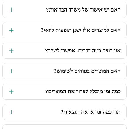
לחלוטין כן. הבסיס למוצרים שלנו הם תוספי תזונה בפורמט יבש,
האם יש אישור של משרד הבריאות?
או חלקי צמחים שונים (שורשים, עלים, זרעים) הממוצים בתמיסה
הידרו-אלכוהולית (מים+אתנול למאכל), ובחמאות/ קרמים/שמנים
למיניהם. זהו.
כן. ההרכבים מיוצרים במפעל מאושר עם רשיון לייצור תוספי תזונה
האם למוצרים אלו ישנן תופעות לוואי?
עם תקני GMP ותנאי ייצור נאותים.
לאף מוצר שלנו אין תופעות לוואי. בכל מקרה שהתחלתם
אני רוצה כמה דברים. אפשרי לשלב?
להשתמש במוצר שלנו ואתם חשים במשהו שונה, התייעצו עמנו.
בהחלט! בחנות שלנו תמצאו פורמולות לנטילה פנימית, חליטות,
האם המוצרים בטוחים לשימוש?
שמנים למריחה ועוד. אנחנו ממליצים על שילובים של מוצרים,
פשוט כי זה נותן תוצאה טובה ומהירה יותר.
הצמחים בהם אנו משתמשים מצויים ברשימת המזון, והוכחו
כמה זמן מומלץ לצרוך את המוצרים?
במחקרים קליניים כבטוחים מאוד לשימוש במינונים המומלצים.
במקרים כרוניים, אנחנו ממליצים ליטול/ להשתמש בין 3 חודשים
תוך כמה זמן אראה תוצאות?
לחצי שנה, כדי להנות מאפקט מקסימלי של צמחי המרפא.
ההצלחה תלויה בפוטנציאל של הגוף. צמחי המרפא מעוררים את