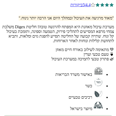
4.4
|
5
ביקורות
"מאוד מרגיעה את העיכול ובמהלך היום אני הרבה יותר נינוח."
מערכת עיכול מאוזנת היא המפתח להרגשה טובה! חליטת Digex משלבת
צמחי מרפא המסייעים לתהליכי פירוק, הטמעה וספיגה, ותומכת בעיכול
קל ונוח. שתייה קבועה של החליטה תסייע להפגת גזים ומלאות, ותביא
לתחושת קלילות ונוחות לאחר הארוחות.
💚 מתאימה לשילוב באורח חיים מאוזן
🍵 טעם טבעי ועדין
🌿 פתרון טבעי לתמיכה במערכת העיכול
באישור משרד הבריאות
כשר
רכיבים טבעיים
מיוצר בישראל