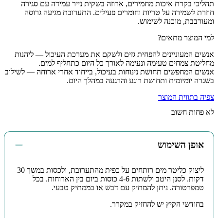
תהליכי בקרת איכות מחמירים, ארוזה בשקית נייר עמידה עם סגירה
חוזרת לשמירה על טריות וחומרים פעילים. התערובת מגיעה גרוסה
ומעורבבת, מוכנה לשימוש.
למי המוצר מתאים?
אנשים המעוניינים להפחית גזים ולשקם את מערכת העיכול — ליהנות
מחליטת צמחים טעימה ונעימה לאורך כל היום כתחליף למים.
אנשים המחפשים תחושת נינוחות בעיכול, בייחוד אחרי ארוחה — לשילוב
בשגרה יומיומית ותחושת רוגע והרגעה במהלך היום.
צפיה בתווית המוצר
לא פחות חשוב
אופן השימוש
ליצוק כליטר מים רותחים על כפית מהתערובת, ולכסות במשך 30
דקות. לסנן היטב ולשתות 4-6 כוסות ביום בין הארוחות. בכל
טמפרטורה. ניתן להמתיק עם דבש או בממתיק טבעי.
בחודשי הקיץ יש להחזיק במקרר.