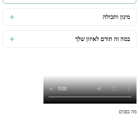
מינון ותכולה
50 גרם צמחים מיובשים בתפזורת. בשקית נייר עם סגירה חוזרת
במה זה תורם לאיזון שלך
צמחי מרפא הניטלים בחליטה יכולים להשתלב בשגרת המים
היומית שלנו. לאחר חליטתם, ניתן לקרר ולצרוך בכל טמפרטורה
לאורך היום ולהנות מהיתרונות של איזון מערכת העיכול, הרגעה
והפחתת גזים
מה בפנים