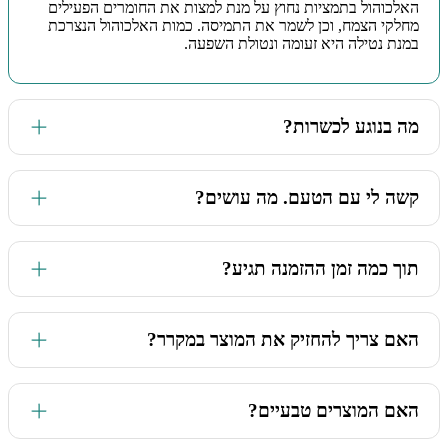
האלכוהול בתמציות נחוץ על מנת למצות את החומרים הפעילים
מחלקי הצמח, וכן לשמר את התמיסה. כמות האלכוהול הנצרכת
במנת נטילה היא זעומה ונטולת השפעה.
מה בנוגע לכשרות?
המוצרים שלנו מיוצרים בישראל ונושאי כשרות
קשה לי עם הטעם. מה עושים?
את כל תמציות הצמחים הנוזליות שלנו, ניתן לערבב עם מיץ טבעי
תוך כמה זמן ההזמנה תגיע?
(תפוחים/תפוזים), לפני הנטילה. זה לא פוגע ביעילות המוצר. את
החליטות, תוכלו להמתיק עם דבש.
החבילות שלנו מגיעות לכל חלקי הארץ עם שליח עד הבית ובחינם!
האם צריך להחזיק את המוצר במקרר?
(במידה והגעתם ל-250 ש"ח). מרגע ההזמנה, אנחנו עושים הכל
כדי להכין את המשלוח להפצה בזריזות. 95% מהמשלוחים שלנו
מגיעים תוך מקסימום 3 ימי עסקים. במקרים מסוימים, ידרשו זמני
לא חובה. רק להרחיק מקרני שמש ישירות.
הפצה ארוכים יותר בשל עומסים בחברות המשלוחים שלא תלויים
האם המוצרים טבעיים?
בנו.