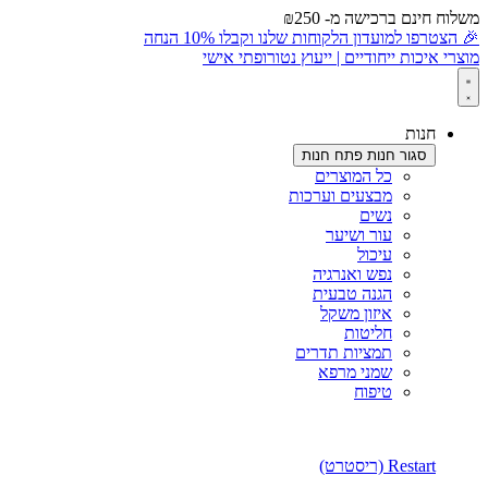
משלוח חינם ברכישה מ- ₪250
🎉 הצטרפו למועדון הלקוחות שלנו וקבלו 10% הנחה
מוצרי איכות ייחודיים | ייעוץ נטורופתי אישי
חנות
סגור חנות
פתח חנות
כל המוצרים
מבצעים וערכות
נשים
עור ושיער
עיכול
נפש ואנרגיה
הגנה טבעית
איזון משקל
חליטות
תמציות תדרים
שמני מרפא
טיפוח
Restart (ריסטרט)