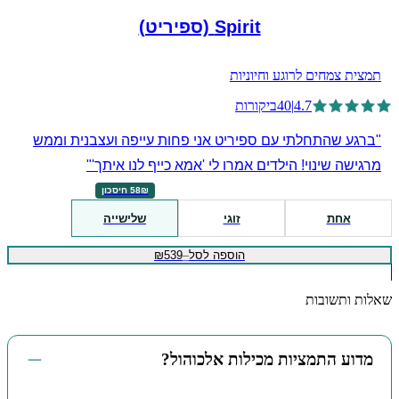
Spirit (ספיריט)
תמצית צמחים לרוגע וחיוניות
4.7
|
40
ביקורות
"ברגע שהתחלתי עם ספיריט אני פחות עייפה ועצבנית וממש
מרגישה שינוי! הילדים אמרו לי 'אמא כייף לנו איתך'"
58₪ חיסכון
אחת
זוגי
שלישייה
הוספה לסל
–
₪539
שאלות ותשובות
מדוע התמציות מכילות אלכוהול?