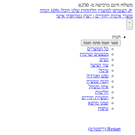
משלוח חינם ברכישה מ- ₪250
🎉 הצטרפו למועדון הלקוחות שלנו וקבלו 10% הנחה
מוצרי איכות ייחודיים | ייעוץ נטורופתי אישי
חנות
סגור חנות
פתח חנות
כל המוצרים
מבצעים וערכות
נשים
עור ושיער
עיכול
נפש ואנרגיה
הגנה טבעית
איזון משקל
חליטות
תמציות תדרים
שמני מרפא
טיפוח
Restart (ריסטרט)