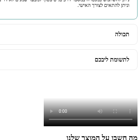
וניתן להתאים לצורך האישי.
תכולה
בקבוק של 10 מ"ל מספיק לכחודש-חודשיים של שימוש יומיומי, תלוי באופן השימוש. למבער מספיקות 3-5 טיפות ליום, ולמריחה עם שמן נשא די בטיפה אחת. רבים בוחרים להשתמש רק לפי הצורך ולא מדי יום.
לתשומת ליבכם
אין למרוח שמנים אתריים ישירות על העור – יש לדלל בשמן נשא. מומל
גבוה על ילדים קטנים או נשים בהריון ללא התייעצות. השמנים מיועדים 
מה חשבו על המוצר שלנו