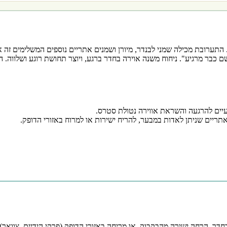
ערובת מכילה שמני לבנדר, מיורן ושמנים אתריים נוספים המשלימים זה את
 כבר מרגיע". ניחוח משנה אוירה בחדר ברגע, ויוצר תחושת רוגע ושלווה. 
עיים להרגעה והשראת אווירה נטולת סטרס.
יים שניתן לאדות במבער, להריח ישירות או למרוח באזורי הדופק.
ר, הרחה ישירה מהבקבוק, או מריחה באזורי הדופק (פרקי הידיים, צוואר)