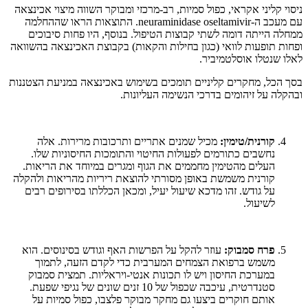
ניסוי קליני אקראי, כפול סמיות, רב-מרכזי ומבוקר השווה מיצוי אכינצאה
עם מעכב ה-neuraminidase oseltamivir. התוצאות הראו שההחלמה
ממחלה הייתה דומה לשתי קבוצות הטיפול. בנוסף, היו פחות סיבוכים
ופחות תופעות לוואי (כגון בחילות והקאות) בקבוצת האכינצאה בהשוואה
לאלו שנטלו אוסלטמיביר.
בסך הכל, מחקרים קליניים תומכים בשימוש באכינצאה במניעת הצטננות
ובהקלה על זיהומים בדרכי הנשימה העליונות.
קורנית/טימין:
מכיל שמנים אתריים ותרכובות מרירות. אלה
נחשבים כתורמים לפעולות החיטוי והתומכות החיסוניות שלו.
העלים מהטימין מחממים את הגוף ומגרים במיוחד את הריאות.
קורנית משמשת באופן מסורתי להוצאת ריריות מהריאות ולהקלה
על גודש. זהו מדכא שיעול יעיל, ומכאן הכללתו בסירופים רבים
לשיעול.
פרח סמבוק:
עוזר להקל על הפרשות האף וגודש בסינוסים. הוא
משמש ברפואת הצמחים המערבית כדי לקדם הזעה, לתמוך
במערכת החיסון ויש לו תכונות אנטי-ויראליות. תמצית סמבוק
סטנדרטית, עיכבה שכפול של 10 זנים שונים של נגיפי שפעת.
אותם חוקרים ביצעו גם מחקר מבוקר פלצבו, כפול סמיות על