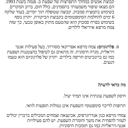
קבוצת אנשים במהלך התפרצות של שפעת ב- פנמה בשנת 1993.
הם מצאו שיפור משמעותי בתסמינים, כולל חום, ברוב המקרים
בשימוש בתמצית סמבוק. קבוצה שטופלה תוך יומיים, בעוד שלקח
6 ימים להחלמת הסימפטומים בקבוצת הביקורת. יתרון נוסף
בשימוש בפרח סמבוק הוא שהטעם מתוק באופן טבעי, כך שזה
צמח מרפא אידיאלי לילדים.
פלרגוניום:
צמח מרפא אפריקאי מסורתי, בעל פעילות אנטי
ויראלית, מגרה חיסונית. זה מתאים גם לטיפול בהצטננות ושפעת
כמו גם ברונכיטיס חריפה בילדים. יתרון של פלרגוניום הוא טעמו
הנעים.
מה כדאי לדעת?
חיסון לשפעת עונתית אינו תמיד יעיל.
תרופות לדיכוי סימפטומי השפעת אינן נטולות תופעות לוואי.
צמחי מרפא כגון אנדרוגרפיס, אכינצאה וצמחים המכילים ברברין יכולים
לעזור להפחית את משך וחומרת השפעת. יש להם פעילויות
אנטי-ויראליות כמו גם תומכות חיסוניות.