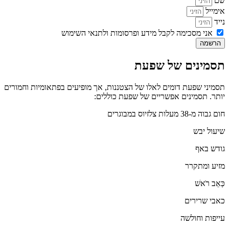
שם
אימייל
נייד
אני מסכימה לקבל מידע ופרסומות ולתנאי השימוש
הרשמה
תסמינים של שפעת
תסמיני שפעת דומים לאלו של הצטננות, אך מופיעים בפתאומיות וחמורים
יותר. תסמינים אפשריים של שפעת כוללים:
חום גבוה מ-38 מעלות צלזיוס במבוגרים
שיעול יבש
גודש באף
מזיע ומתקרר
כְּאֵב רֹאשׁ
כאבי שרירים
עייפות וחולשה