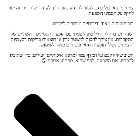
צמחי מרפא יכולים גם לעזור להרגיע כאב גרון ולעודד ייצור ריר. זה יעזור
להקל על תסמיני השפעת.
רוב הצמחים מאוד ידידותיים ומותרים לילדים.
ישנה חשיבות להתחיל טיפול צמחי עם הופעת תסמינים ראשוניים של
התקררות. אין צורך לחכות למשטח גרון או תוצאות בדיקות דם, היות
והצמחים נטולי תופעות לוואי ובטוחים מאוד לשימוש.
חשוב שיהיו לכם על המדף צמחי מרפא איכותיים ויעילים, כדי שתוכלו
להפתיע את השפעת, לפני שהיא, תפתיע אתכם 🙂