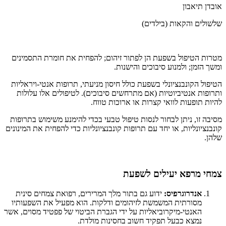
אובדן תיאבון
שלשולים והקאות (בילדים)
מטרות הטיפול בשפעת הן לפתור זיהום; להפחית את חומרת התסמינים
ומשך הזמן; ולמנוע סיבוכים והישנות.
הטיפול הקונבנציונלי בשפעת כולל חיסון מניעתי, תרופות אנטי-ויראליות
ותרופות אנטיביוטיות (אם מתרחשים סיבוכים). לטיפולים אלו עלולות
להיות תופעות לוואי קצרות או ארוכות טווח.
מסיבה זו, ניתן לבחור לנסות טיפול טבעי בכדי להימנע משימוש בתרופות
קונבנציונליות, או יחד עם תרופות קונבנציונליות כדי להפחית את המינונים
שלהן.
צמחי מרפא יעילים לשפעת
אנדרוגרפיס:
ידוע גם בתור מלך המרירים, רפואת צמחים סינית
מסורתית המשמשת לזיהומים ודלקות. הוא מפעיל את השפעותיו
האנטי-מיקרוביאליות על ידי הגברת הביטוי של פפטיד מסוים, אשר
נמצא כבעל תפקיד חשוב בחסינות מולדת.