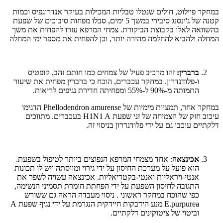
במחקר פיילוט, חולים שנטלו טבליות המכילות בעיקר אנדרוגפיס וכמות
קטנה של ג'ינסנג סיבירי במשך 5 ימים, סבלו מפחות סיבוכים של שפעת
בהשוואה לאלו בקבוצת הביקורת. צמחי המרפא עזרו להפחית את משך
המחלה ולהביא להחלמה מהירה יותר, וכן להפחית את מספר ימי המחלה
ברברין:
זהו מרכיב פעיל של צמחים כמו חותם זהב, קופטיס
ו-פלודנדרון. במחקר עכברים, הוכח כי ברברין מפחית את שיעור
התמותה מ-90% ל-55% ומפחיתה חדירת נגיפים לריאות.
במחקר אחר, תמציות מימיות של Phellodendron amurense הדגימו
עיכוב חזק של הצמיחה של זני שפעת H1N1 A בעכברים. מתווכים
דלקתיים עוכבו גם על ידי פלודנדרון בניסוי זה.
אכינצאה
: אחד מצמחי המרפא הנפוצים ביותר לטיפול בשפעת.
הוא פועל על מערכת החיסון על ידי גירוי ומווסתה ויש לו תכונות
אנטי-ויראליות ואנטי-בקטריאליות. אכינצאה עשויה לשפר את
התגובה לחיסון השפעת על ידי הפחתת חומרת תסמיני הנשימה,
כפי שהוכח במחקר ראשוני . ניסוי מעבדה הראה גם ששורש
E.purpurea מנע הידבקות חיידקית הנגרמת על ידי נגיף שפעת A
וביטוי של ציטוקינים דלקתיים.