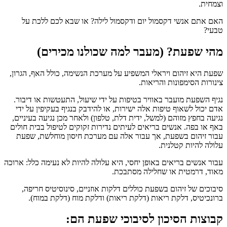
וצמחית.
האם אתם אנשי דקסמול יום ודקסמול לילה? או שבא לכם ללכת על
טבעי?
מהי שפעת? (מעבר למה שכולנו מכירים)
שפעת היא זיהום ויראלי המשפיע על מערכת הנשימה, כולל האף, הגרון,
צינורות הסימפונות והריאות.
נגיף השפעת מועבר באוויר בטיפות על ידי שיעול, התעטשות או דיבור.
אדם יכול לשאוף טיפות אלה ישירות, או להידבק בנגיף בעקיפין על ידי
נגיעה בחפץ מזוהם (למשל, ידית דלת, טלפון) ולאחר מכן נגיעה בעיניים,
באף או בפה. אנשים בריאים לעיתים נדירות זקוקים לטיפול בבית חולים
עבור זיהום בשפעת, אך עבור אלה עם מערכת חיסון מוחלשת, שפעת
עלולה להיות קטלנית.
עבור אנשים בריאים באופן יחסי, היא עלולה להיות לא נעימה כלל: ארוכה
מאוד, דרמטית או שחלילה מסתבכת.
סיבוכים של זיהום בשפעת כוללים דלקות אוזניים, סינוסיטיס חריפה,
ברונכיטיס, דלקת ריאות (דלקת ריאות) ודלקת מוח (דלקת במוח).
קבוצות הסיכון לסיבוכי שפעת הם: