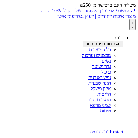
משלוח חינם ברכישה מ- ₪250
🎉 הצטרפו למועדון הלקוחות שלנו וקבלו 10% הנחה
מוצרי איכות ייחודיים | ייעוץ נטורופתי אישי
חנות
סגור חנות
פתח חנות
כל המוצרים
מבצעים וערכות
נשים
עור ושיער
עיכול
נפש ואנרגיה
הגנה טבעית
איזון משקל
חליטות
תמציות תדרים
שמני מרפא
טיפוח
Restart (ריסטרט)