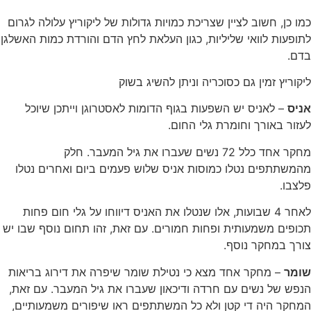
כמו כן, חשוב לציין שצריכת כמויות גדולות של ליקוריץ עלולה לגרום
לתופעות לוואי שליליות, כגון העלאת לחץ הדם והורדת כמות האשלגן
בדם.
ליקוריץ זמין גם כסוכריה וניתן להשיג בשוק
אניס
– לאניס יש השפעות בגוף הדומות לאסטרוגן וייתכן שיוכל
לעזור באורך וחומרת גלי החום.
מחקר אחד כלל 72 נשים שעברו את גיל המעבר. חלק
מהמשתתפים נטלו כמוסות אניס שלוש פעמים ביום ואחרים נטלו
פלצבו.
לאחר 4 שבועות, אלו שנטלו את האניס דיווחו על גלי חום פחות
תכופים משמעותית ופחות חמורים. עם זאת, זהו תחום נוסף שבו יש
צורך במחקר נוסף.
שומר
– מחקר אחד מצא כי נטילת שומר שיפרה את דירוג בריאות
הנפש של נשים עם חרדה ודיכאון שעברו את גיל המעבר. עם זאת,
המחקר היה די קטן ולא כל המשתתפים ראו שיפורים משמעותיים,