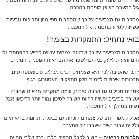
אורח חיים שונה ותזונה שונה מזו של נשים מערביות, חוות תסמיני
גיל המעבר באופן מופחת בהרבה.
מחקרים גם מצביעים על כך שמספר תוספי מזון ותרופות טבעיות
עשויות לסייע בתסמיני גיל המעבר.
בואי נתחיל: התמקדות בצומח!
מחקרים מצביעים על כך שתזונה צמחית עשויה לסייע בהפחתת גלי
חום והזעות לילה, כמו גם לשפר את הבריאות הגופנית והמינית.
ייתכן שהסיבה לכך היא שצמחים רבים מכילים פיטואסטרוגנים,
תרכובות שיכולות לדמות חלק מתפקידי האסטרוגן בגוף.
צמחים מכילים גם הרבה סיבים, וכמה מחקרים מראים שתזונה
עשירה בסיבים עשויה להיות קשורה לסיכון נמוך יותר לדיכאון אצל
נשים במהלך גיל המעבר.
אכילת מגוון רחב של צמחים הוכחה גם כבעלת יתרונות בריאותיים
כלליים עבור נשים שעברו גיל המעבר.
חלבונים בריאים
– חשוב לקבל מספיק חלבון בכל שלבי החיים.