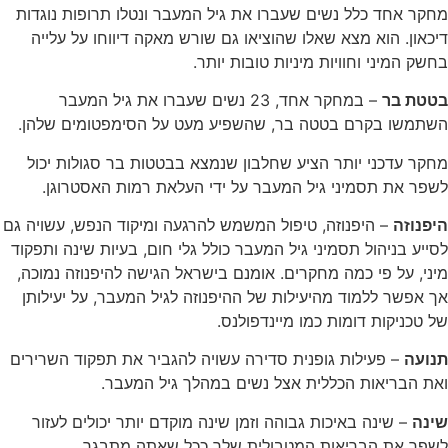
מחקר אחד כלל נשים שעברו את גיל המעבר ונטלו תרופות נוגדות
דיכאון. הוא מצא שאלו שהוציאו גם שורש מאקה דיווחו על עלייה
בחשק המיני וחוויות מיניות טובות יותר.
בטטת בר
– במחקר אחד, 23 נשים שעברו את גיל המעבר
השתמשו בקרם בטטה בר, שהשפיע מעט על הסימפטומים שלהן.
מחקר עדכני יותר הציע שחלבון שנמצא בבטטות בר סגולות יכול
לשפר את תסמיני גיל המעבר על ידי העלאת רמות האסטרוגן.
היפנוזה
– היפנוזה, טיפול המשמש להרגעה ומיקוד הנפש, עשויה גם
לסייע בניהול תסמיני גיל המעבר כולל גלי חום, בעיות שינה ותפקוד
מיני, על פי כמה מחקרים. אומנם בישראל הגישה להיפנוזה נמוכה,
אך אפשר ללמוד מהיעילות של ההיפנוזה לגיל המעבר, על יעילותן
של טכניקות דומות כמו מיינדפולנס.
תנועה
– פעילות גופנית סדירה עשויה להגביר את תפקוד השרירים
ואת הבריאות הכללית אצל נשים במהלך גיל המעבר.
שינה
– שינה באיכות גבוהה וזמן שינה מוקדם יותר יכולים לעזור
לשפר את הבריאות המטבולית שלך ככל שאתה מתבגר.