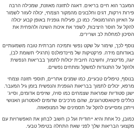
המעבר הוא חיים בריאים. דאגה לתזונה מאוזנת, שמכילה הרבה
פירות וירקות, דגים וחלבונים מהמקור הצמחי, יכולה לעזור לשמור
על האיזון ההורמונאלי. כמו כן, פעילות גופנית באופן קבוע יכולה
להקל על חוסר היציבות, לשפר את איכות השינה ולהפחית את
הסיכון למחלות לב ושרירים.
נוסף לכך, שימור על שקט נפשי ותמיכה חברתית טובה משמעותיים
באודותם מידה. פרקטיקות של מיינדפולנס (תרגילי תשומת לב),
יוגה, מדיטציה, וחשיבה חיובית יכולות לתמוך בבריאות הנפשית
ולהקל על התנגדות למשקל ומתחים נפשיים.
בנוסף, טיפולים טבעיים, כמו שמנים אתריים, תוספי תזונה וצמחי
מרפא, יכולים לתמוך בבריאות הגופנית והנפשית בזמן גיל המעבר.
ישנן סטודיות שמראות שצמחים כמו סויה, שזיפים אדומים, וסייג'
כוללים פיטואסטרוגנים, שהם מרכיבים שדומים לאסטרוגן האנושי
וייתכן ומסייעים להקל על תסמינים של המנופאוזה.
כמובן, כל אחת והיא ייחודית ועל כן חשוב לבחון את האפשרויות עם
מקצועי הבריאות שלך לפני שאת התחלה בטיפול טבעי.