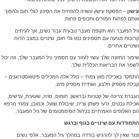
עישון
– הפסקת עישון עשויה להפחית את הסיכון לגלי חום ולהפוך
אותם לפחות חמורים ותכופים פחות.
גיל המעבר הוא תקופת מעבר טבעית עבור נשים, אך לעיתים
קרובות מגיעה עם תסמינים כמו גלי חום, שינויים במצב הרוח
ושינויים אחרים.
שיפור התזונה שלך עשוי לעזור עם תסמיני גיל המעבר שלך, וזה יכול
לשפר את הבריאות הכללית שלך.
התמקד באכילת מזון צמחי – כולל אלה המכילים פיטואסטרוגנים –
קבלת מספיק חלבון, ושתיית מספיק מים.
הגברת צריכה של קטניות ובראשן: חומוס, סויה, שעועית, עדשים,
אכילת נבטים, זרעי פשתן וצ'יה, שיבולת שועל, וכמובן, צמחי מרפא
הם האלופים האמיתיים בניהול הסימפטומים של גיל המעבר.
התמודדות עם שינויים בגוף וברגש
זכור שאין לך להרגיש בודדה במהלך גיל המעבר. אלפי נשים