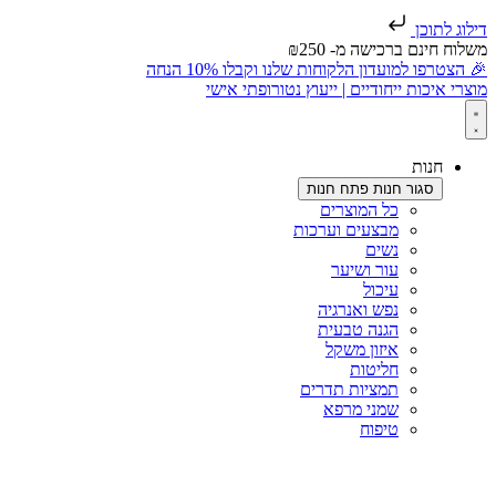
דילוג לתוכן
משלוח חינם ברכישה מ- ₪250
🎉 הצטרפו למועדון הלקוחות שלנו וקבלו 10% הנחה
מוצרי איכות ייחודיים | ייעוץ נטורופתי אישי
חנות
סגור חנות
פתח חנות
כל המוצרים
מבצעים וערכות
נשים
עור ושיער
עיכול
נפש ואנרגיה
הגנה טבעית
איזון משקל
חליטות
תמציות תדרים
שמני מרפא
טיפוח