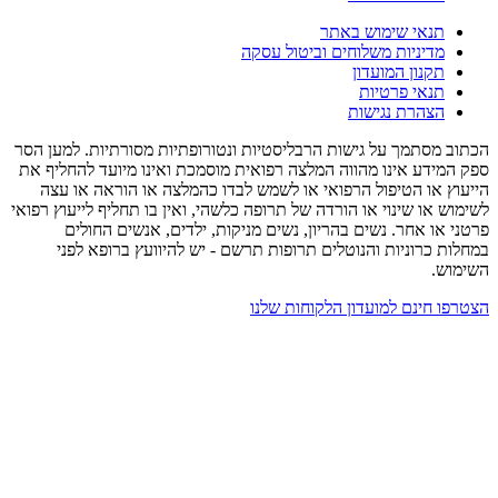
תנאי שימוש באתר
מדיניות משלוחים וביטול עסקה
תקנון המועדון
תנאי פרטיות
הצהרת נגישות
הכתוב מסתמך על גישות הרבליסטיות ונטורופתיות מסורתיות. למען הסר
ספק המידע אינו מהווה המלצה רפואית מוסמכת ואינו מיועד להחליף את
הייעוץ או הטיפול הרפואי או לשמש לבדו כהמלצה או הוראה או עצה
לשימוש או שינוי או הורדה של תרופה כלשהי, ואין בו תחליף לייעוץ רפואי
פרטני או אחר. נשים בהריון, נשים מניקות, ילדים, אנשים החולים
במחלות כרוניות והנוטלים תרופות תרשם - יש להיוועץ ברופא לפני
השימוש.
הצטרפו חינם למועדון הלקוחות שלנו