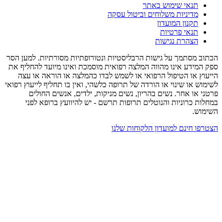
תנאי שימוש באתר
מדיניות משלוחים וביטול עסקה
תקנון המועדון
תנאי פרטיות
הצהרת נגישות
הכתוב מסתמך על גישות הרבליסטיות ונטורופתיות מסורתיות. למען הסר
ספק המידע אינו מהווה המלצה רפואית מוסמכת ואינו מיועד להחליף את
הייעוץ או הטיפול הרפואי או לשמש לבדו כהמלצה או הוראה או עצה
לשימוש או שינוי או הורדה של תרופה כלשהי, ואין בו תחליף לייעוץ רפואי
פרטני או אחר. נשים בהריון, נשים מניקות, ילדים, אנשים החולים
במחלות כרוניות והנוטלים תרופות תרשם - יש להיוועץ ברופא לפני
השימוש.
הצטרפו חינם למועדון הלקוחות שלנו