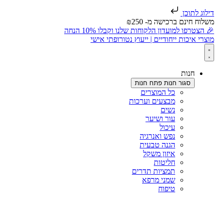
דילוג לתוכן
משלוח חינם ברכישה מ- ₪250
🎉 הצטרפו למועדון הלקוחות שלנו וקבלו 10% הנחה
מוצרי איכות ייחודיים | ייעוץ נטורופתי אישי
חנות
סגור חנות
פתח חנות
כל המוצרים
מבצעים וערכות
נשים
עור ושיער
עיכול
נפש ואנרגיה
הגנה טבעית
איזון משקל
חליטות
תמציות תדרים
שמני מרפא
טיפוח