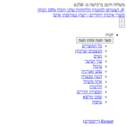
משלוח חינם ברכישה מ- ₪250
לתוכן
🎉 הצטרפו למועדון הלקוחות שלנו וקבלו 10% הנחה
מוצרי איכות ייחודיים | ייעוץ נטורופתי אישי
חנות
סגור חנות
פתח חנות
כל המוצרים
מבצעים וערכות
נשים
עור ושיער
עיכול
נפש ואנרגיה
הגנה טבעית
איזון משקל
חליטות
תמציות תדרים
שמני מרפא
טיפוח
Restart (ריסטרט)