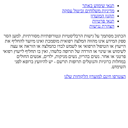
תנאי שימוש באתר
מדיניות משלוחים וביטול עסקה
תקנון המועדון
תנאי פרטיות
הצהרת נגישות
הכתוב מסתמך על גישות הרבליסטיות ונטורופתיות מסורתיות. למען הסר
ספק המידע אינו מהווה המלצה רפואית מוסמכת ואינו מיועד להחליף את
הייעוץ או הטיפול הרפואי או לשמש לבדו כהמלצה או הוראה או עצה
לשימוש או שינוי או הורדה של תרופה כלשהי, ואין בו תחליף לייעוץ רפואי
פרטני או אחר. נשים בהריון, נשים מניקות, ילדים, אנשים החולים
במחלות כרוניות והנוטלים תרופות תרשם - יש להיוועץ ברופא לפני
השימוש.
הצטרפו חינם למועדון הלקוחות שלנו