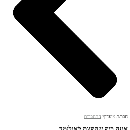
חבר/ת מועדון?
התחברות
איזה כיף שקפצת לאולימד