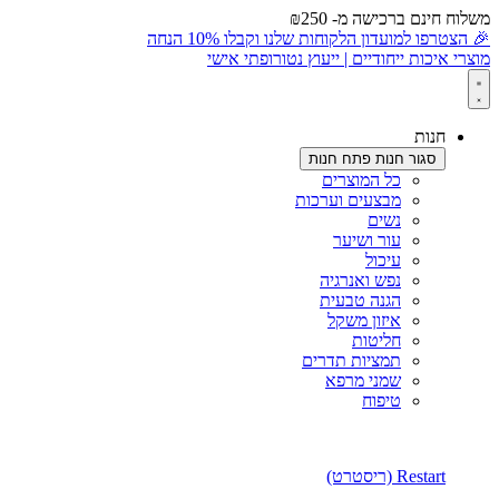
משלוח חינם ברכישה מ- ₪250
לתוכן
🎉 הצטרפו למועדון הלקוחות שלנו וקבלו 10% הנחה
מוצרי איכות ייחודיים | ייעוץ נטורופתי אישי
חנות
סגור חנות
פתח חנות
כל המוצרים
מבצעים וערכות
נשים
עור ושיער
עיכול
נפש ואנרגיה
הגנה טבעית
איזון משקל
חליטות
תמציות תדרים
שמני מרפא
טיפוח
Restart (ריסטרט)