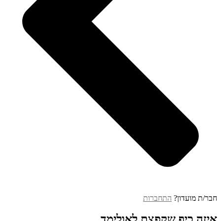
חבר/ת מועדון?
התחברות
איזה כיף שקפצת לאולימד