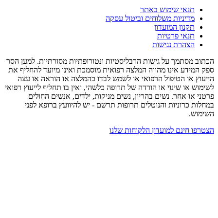
תנאי שימוש באתר
מדיניות משלוחים וביטול עסקה
תקנון המועדון
תנאי פרטיות
הצהרת נגישות
הכתוב מסתמך על גישות הרבליסטיות ונטורופתיות מסורתיות. למען הסר
ספק המידע אינו מהווה המלצה רפואית מוסמכת ואינו מיועד להחליף את
הייעוץ או הטיפול הרפואי או לשמש לבדו כהמלצה או הוראה או עצה
לשימוש או שינוי או הורדה של תרופה כלשהי, ואין בו תחליף לייעוץ רפואי
פרטני או אחר. נשים בהריון, נשים מניקות, ילדים, אנשים החולים
במחלות כרוניות והנוטלים תרופות תרשם - יש להיוועץ ברופא לפני
השימוש.
הצטרפו חינם למועדון הלקוחות שלנו