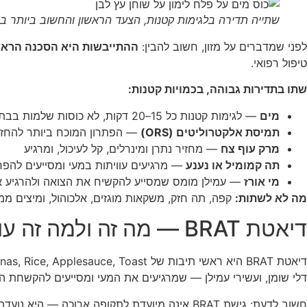
שתייה תדירה בלגימות קטנות, הצעד הראשון והחשוב ביותר בכ
לפני שמדברים על מזון, חשוב להבין:
ההתייבשות היא הסכנה הרא
טיפול רפואי.
שתו בתדירות גבוהה, בכמויות קטנות:
מים
— לגימות קטנות כל 15–20 דקות, לא כוסות שלמות בבת-אחת (שעלולות לגרות את המעי)
תמיסת אלקטרוליטים (ORS)
— הפתרון המוכח ביותר להחזרת 
מרק עוף צח
— מחזיר נתרן ומינרלים, קל לעיכול, ומרגיע
תה קמומיל או נענע
— מרגיעים עוויתות במעי ומסייעים להפ
מי אורז
— עמילן מומס שמסייע להקשיח את הצואה ולהרגיע 
מה לא לשתות:
קפה, תה חזק, משקאות מוגזים, אלכוהול, ומיצים מ
דיאטת BRAT — מה זה ולמה זה עובד?
דלי שומן, ועשירי עמילן — שמרגיעים את המעי ומסייעים להקשחת ה
חשוב לדעת: גישת BRAT אינה מיועדת לתקופה ארוכה — היא נועדה לשלב החריף (24–48 שעות ראשונות). לאחר מכן, יש להוסיף בהדרגה מזונות נוספים.