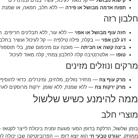
תפוח אדמה מבושל או פירה
— ללא חלב, חמאה, או שמנת. מ
חלבון רזה
חזה עוף מבושל או אפוי
— ללא עור, ללא תבלינים חריפים. ח
דג לבן אפוי
— בקלה, פילה טילפיה — קל לעיכול ועשיר בחלבו
ביצה קשה או חביתה
— מוכנה עם מינימום שמן, בלי תוספות
טופו
— אלטרנטיבה קלה לחלבון צמחי, קלה מאוד לעיכול
מרקים ונוזלים מזינים
מרק עוף צח
— מחזיר נוזלים, מלחים, ומינרלים. כדאי להוסיף 
מרק ירקות צח
— ללא שמנת, ללא שומן. ירקות מרוסקים לאח
ממה להימנע כשיש שלשול
מוצרי חלב
בזמן שלשול, הדלקת בדופן המעי פוגעת זמנית ביכולת לייצר לקטאז
ממותק.
יוגורט טבעי חי
הוא יוצא דופן — הפרוביוטיקה שבו יכולה ל