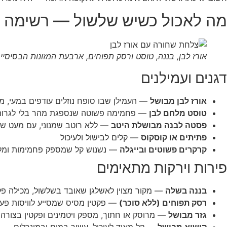
מה לאכול כשיש שלשול — רשימה 
אורז לבן, בננה, טוסט ורסק תפוחים, ארבעת המזונות הבסיסי
דגנים ועמילנים
אורז לבן מבושל
— העמילן שבו סופח נוזלים עודפים במעי, מס
טוסט מלחם לבן
— פחמימה פשוטה שנספגת מהר בלי לגרות 
פסטה לבנה מבושלת היטב
— ללא רוטב שמנוני, עם מעט שמ
פתיתים או קוסקוס
— קלים לבישול ולעיכול
קרקרים פשוטים ובייגלה
— נשנוש קל שמספק פחמימות ומלח
פירות וירקות מתאימים
בננה בשלה
— מקור מצוין לאשלגן שאובד בשלשול, מכילה פקט
רסק תפוחים (ללא סוכר)
— פקטין מסיס שמסייע לוויסות פעי
גזר מבושל
— מרוסק או חתוך, מספק ויטמינים ופקטין בצורה
קישוא מבושל
— קל מאוד לעיכול, עשיר במים ובמינרלים