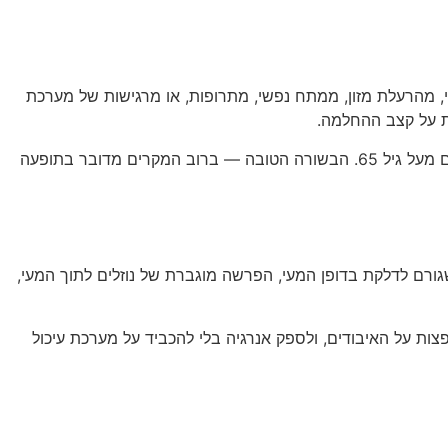
י, מהרעלת מזון, ממתח נפשי, מתרופות, או מרגישות של מערכת
ת על קצב ההחלמה.
על פי ה-World Health Organization, שלשול הוא אחת הסיבות הנפוצות ביותר לביקורי רופא ולהתייבשות, במיוחד אצל ילדים ומבוגרים מעל גיל 65. הבשורה הטובה — ברוב המקרים מדובר בתופעה
שגורם לדלקת בדופן המעי, הפרשה מוגברת של נוזלים לתוך המעי,
פצות על האיבודים, ולספק אנרגיה בלי להכביד על מערכת עיכול