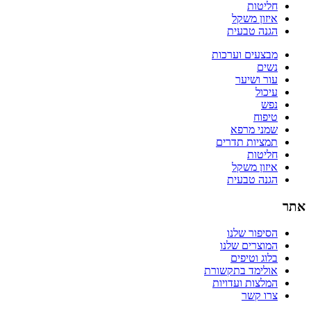
חליטות
איזון משקל
הגנה טבעית
מבצעים וערכות
נשים
עור ושיער
עיכול
נפש
טיפוח
שמני מרפא
תמציות תדרים
חליטות
איזון משקל
הגנה טבעית
אתר
הסיפור שלנו
המוצרים שלנו
בלוג וטיפים
אולימד בתקשורת
המלצות ועדויות
צרו קשר