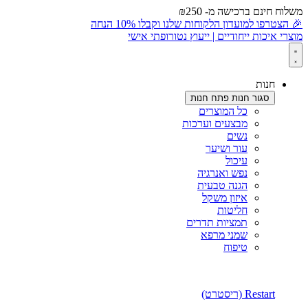
משלוח חינם ברכישה מ- ₪250
לתוכן
🎉 הצטרפו למועדון הלקוחות שלנו וקבלו 10% הנחה
מוצרי איכות ייחודיים | ייעוץ נטורופתי אישי
חנות
סגור חנות
פתח חנות
כל המוצרים
מבצעים וערכות
נשים
עור ושיער
עיכול
נפש ואנרגיה
הגנה טבעית
איזון משקל
חליטות
תמציות תדרים
שמני מרפא
טיפוח
Restart (ריסטרט)