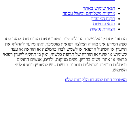
תנאי שימוש באתר
מדיניות משלוחים וביטול עסקה
תקנון המועדון
תנאי פרטיות
הצהרת נגישות
הכתוב מסתמך על גישות הרבליסטיות ונטורופתיות מסורתיות. למען הסר
ספק המידע אינו מהווה המלצה רפואית מוסמכת ואינו מיועד להחליף את
הייעוץ או הטיפול הרפואי או לשמש לבדו כהמלצה או הוראה או עצה
לשימוש או שינוי או הורדה של תרופה כלשהי, ואין בו תחליף לייעוץ רפואי
פרטני או אחר. נשים בהריון, נשים מניקות, ילדים, אנשים החולים
במחלות כרוניות והנוטלים תרופות תרשם - יש להיוועץ ברופא לפני
השימוש.
הצטרפו חינם למועדון הלקוחות שלנו