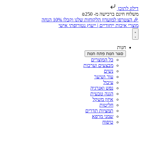
דילוג לתוכן
משלוח חינם ברכישה מ- ₪250
🎉 הצטרפו למועדון הלקוחות שלנו וקבלו 10% הנחה
מוצרי איכות ייחודיים | ייעוץ נטורופתי אישי
חנות
סגור חנות
פתח חנות
כל המוצרים
מבצעים וערכות
נשים
עור ושיער
עיכול
נפש ואנרגיה
הגנה טבעית
איזון משקל
חליטות
תמציות תדרים
שמני מרפא
טיפוח