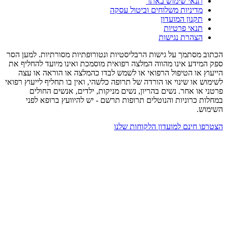
תנאי שימוש באתר
מדיניות משלוחים וביטול עסקה
תקנון המועדון
תנאי פרטיות
הצהרת נגישות
הכתוב מסתמך על גישות הרבליסטיות ונטורופתיות מסורתיות. למען הסר
ספק המידע אינו מהווה המלצה רפואית מוסמכת ואינו מיועד להחליף את
הייעוץ או הטיפול הרפואי או לשמש לבדו כהמלצה או הוראה או עצה
לשימוש או שינוי או הורדה של תרופה כלשהי, ואין בו תחליף לייעוץ רפואי
פרטני או אחר. נשים בהריון, נשים מניקות, ילדים, אנשים החולים
במחלות כרוניות והנוטלים תרופות תרשם - יש להיוועץ ברופא לפני
השימוש.
הצטרפו חינם למועדון הלקוחות שלנו