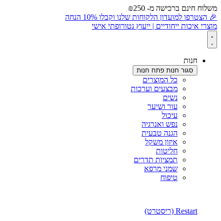
משלוח חינם ברכישה מ- ₪250
לתוכן
🎉 הצטרפו למועדון הלקוחות שלנו וקבלו 10% הנחה
מוצרי איכות ייחודיים | ייעוץ נטורופתי אישי
חנות
סגור חנות
פתח חנות
כל המוצרים
מבצעים וערכות
נשים
עור ושיער
עיכול
נפש ואנרגיה
הגנה טבעית
איזון משקל
חליטות
תמציות תדרים
שמני מרפא
טיפוח
Restart (ריסטרט)