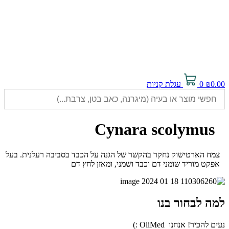
0.
₪
0
עגלת קניות
Cynara scolymus
מח הארטישוק נחקר בהקשר של הגנה על הכבד בסביבה רעלנית. בעל
פקט מוריד שומני דם וכבד ושמני, ומאזן לחץ דם
ה לבחור בנו
 להכיר! אנחנו OliMed :)