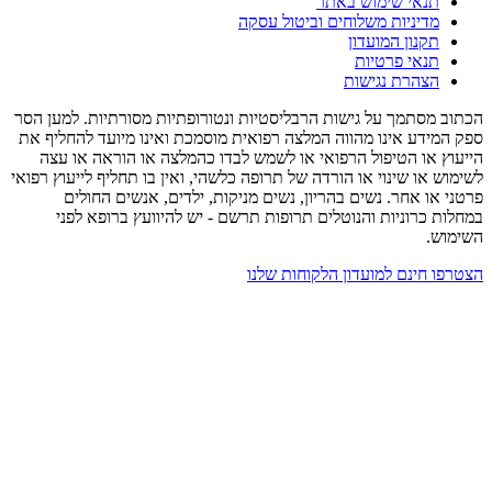
תנאי שימוש באתר
מדיניות משלוחים וביטול עסקה
תקנון המועדון
תנאי פרטיות
הצהרת נגישות
וב מסתמך על גישות הרבליסטיות ונטורופתיות מסורתיות. למען הסר
 המידע אינו מהווה המלצה רפואית מוסמכת ואינו מיועד להחליף את
עוץ או הטיפול הרפואי או לשמש לבדו כהמלצה או הוראה או עצה
מוש או שינוי או הורדה של תרופה כלשהי, ואין בו תחליף לייעוץ רפואי
ני או אחר. נשים בהריון, נשים מניקות, ילדים, אנשים החולים
לות כרוניות והנוטלים תרופות תרשם - יש להיוועץ ברופא לפני
ימוש.
רפו חינם למועדון הלקוחות שלנו