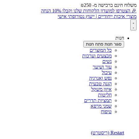
וח חינם ברכישה מ- ₪250
לתוכן
הצטרפו למועדון הלקוחות שלנו וקבלו 10% הנחה
רי איכות ייחודיים | ייעוץ נטורופתי אישי
חנות
סגור חנות
פתח חנות
כל המוצרים
מבצעים וערכות
נשים
עור ושיער
עיכול
נפש ואנרגיה
הגנה טבעית
איזון משקל
חליטות
תמציות תדרים
שמני מרפא
טיפוח
Restart (ריסטרט)