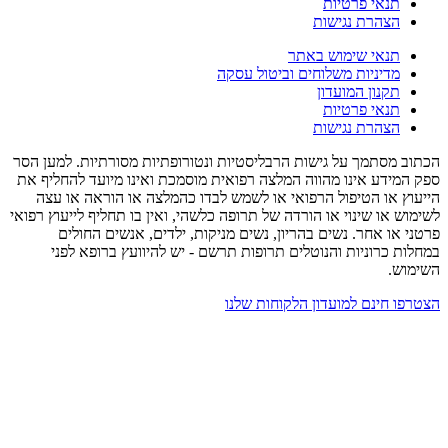
תנאי פרטיות
הצהרת נגישות
תנאי שימוש באתר
מדיניות משלוחים וביטול עסקה
תקנון המועדון
תנאי פרטיות
הצהרת נגישות
הכתוב מסתמך על גישות הרבליסטיות ונטורופתיות מסורתיות. למען הסר
ספק המידע אינו מהווה המלצה רפואית מוסמכת ואינו מיועד להחליף את
הייעוץ או הטיפול הרפואי או לשמש לבדו כהמלצה או הוראה או עצה
לשימוש או שינוי או הורדה של תרופה כלשהי, ואין בו תחליף לייעוץ רפואי
פרטני או אחר. נשים בהריון, נשים מניקות, ילדים, אנשים החולים
במחלות כרוניות והנוטלים תרופות תרשם - יש להיוועץ ברופא לפני
השימוש.
הצטרפו חינם למועדון הלקוחות שלנו