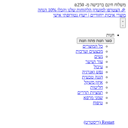
משלוח חינם ברכישה מ- ₪250
לתוכן
🎉 הצטרפו למועדון הלקוחות שלנו וקבלו 10% הנחה
מוצרי איכות ייחודיים | ייעוץ נטורופתי אישי
חנות
סגור חנות
פתח חנות
כל המוצרים
מבצעים וערכות
נשים
עור ושיער
עיכול
נפש ואנרגיה
הגנה טבעית
איזון משקל
חליטות
תמציות תדרים
שמני מרפא
טיפוח
Restart (ריסטרט)