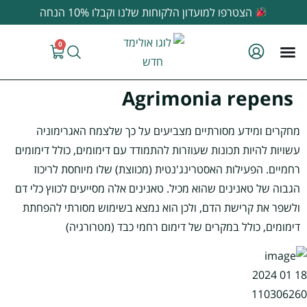
לתוכן
הצטרפו למועדון הלקוחות שלנו וקבלו 10% הנחה
0
Agrimonia repens
מחקרים ומידע מסורתיים מצביעים על כך שלצמח האגרימוניה
עשויות להיות תכונות שעוזרות להתמודד עם דימומים, כולל דימומים
רחמיים. הפעילות האסטרינג'נטית (מכווצת) שלו מיוחסת לריכוז
הגבוה של טאנינים שהוא מכיל. טאנינים אלה מסייעים לכווץ כלי דם
ולשפר את קרישת הדם, ולכן הוא נמצא בשימוש מסורתי להפחתת
דימומים, כולל במקרים של דימום רחמי כבד (מטרורגיה)​