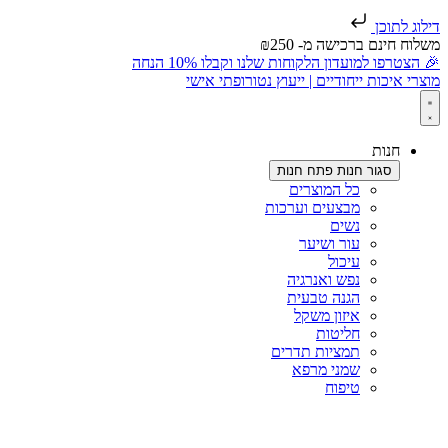
דילוג לתוכן
משלוח חינם ברכישה מ- ₪250
🎉 הצטרפו למועדון הלקוחות שלנו וקבלו 10% הנחה
מוצרי איכות ייחודיים | ייעוץ נטורופתי אישי
חנות
סגור חנות
פתח חנות
כל המוצרים
מבצעים וערכות
נשים
עור ושיער
עיכול
נפש ואנרגיה
הגנה טבעית
איזון משקל
חליטות
תמציות תדרים
שמני מרפא
טיפוח