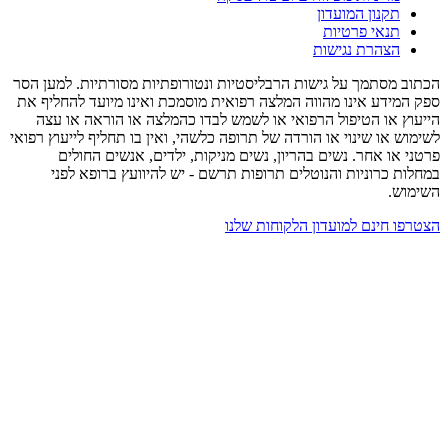
תקנון המועדון
תנאי פרטיות
הצהרת נגישות
הכתוב מסתמך על גישות הרבליסטיות ונטורופתיות מסורתיות. למען הסר
ספק המידע אינו מהווה המלצה רפואית מוסמכת ואינו מיועד להחליף את
הייעוץ או הטיפול הרפואי או לשמש לבדו כהמלצה או הוראה או עצה
לשימוש או שינוי או הורדה של תרופה כלשהי, ואין בו תחליף לייעוץ רפואי
פרטני או אחר. נשים בהריון, נשים מניקות, ילדים, אנשים החולים
במחלות כרוניות והנוטלים תרופות תרשם - יש להיוועץ ברופא לפני
השימוש.
הצטרפו חינם למועדון הלקוחות שלנו