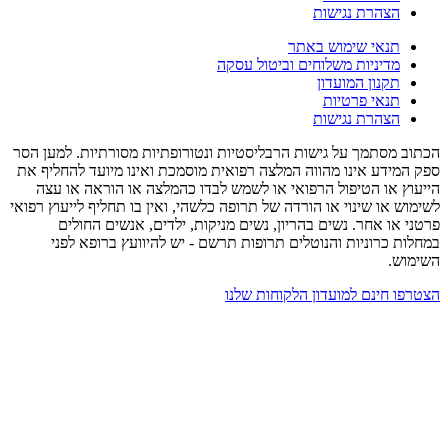
הצהרת נגישות
תנאי שימוש באתר
מדיניות משלוחים וביטול עסקה
תקנון המועדון
תנאי פרטיות
הצהרת נגישות
הכתוב מסתמך על גישות הרבליסטיות ונטורופתיות מסורתיות. למען הסר
ספק המידע אינו מהווה המלצה רפואית מוסמכת ואינו מיועד להחליף את
הייעוץ או הטיפול הרפואי או לשמש לבדו כהמלצה או הוראה או עצה
לשימוש או שינוי או הורדה של תרופה כלשהי, ואין בו תחליף לייעוץ רפואי
פרטני או אחר. נשים בהריון, נשים מניקות, ילדים, אנשים החולים
במחלות כרוניות והנוטלים תרופות תרשם - יש להיוועץ ברופא לפני
השימוש.
הצטרפו חינם למועדון הלקוחות שלנו