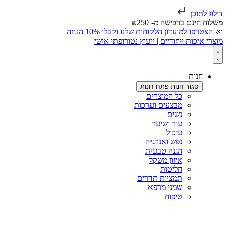
דילוג לתוכן
משלוח חינם ברכישה מ- ₪250
🎉 הצטרפו למועדון הלקוחות שלנו וקבלו 10% הנחה
מוצרי איכות ייחודיים | ייעוץ נטורופתי אישי
חנות
סגור חנות
פתח חנות
כל המוצרים
מבצעים וערכות
נשים
עור ושיער
עיכול
נפש ואנרגיה
הגנה טבעית
איזון משקל
חליטות
תמציות תדרים
שמני מרפא
טיפוח