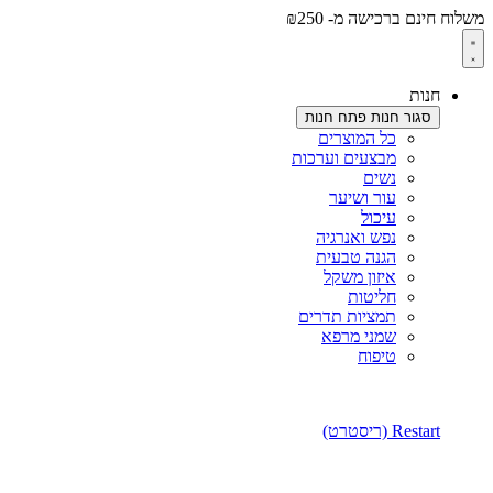
משלוח חינם ברכישה מ- ₪250
לתוכן
חנות
סגור חנות
פתח חנות
כל המוצרים
מבצעים וערכות
נשים
עור ושיער
עיכול
נפש ואנרגיה
הגנה טבעית
איזון משקל
חליטות
תמציות תדרים
שמני מרפא
טיפוח
Restart (ריסטרט)