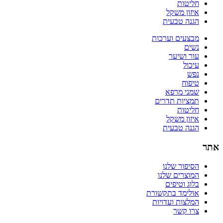
חליטות
איזון משקל
הגנה טבעית
מבצעים וערכות
נשים
עור ושיער
עיכול
נפש
טיפוח
שמני מרפא
תמציות תדרים
חליטות
איזון משקל
הגנה טבעית
אתר
הסיפור שלנו
המוצרים שלנו
בלוג וטיפים
אולימד בתקשורת
המלצות ועדויות
צרו קשר