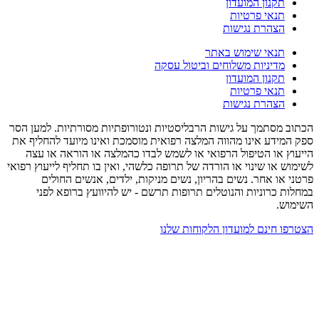
תקנון המועדון
תנאי פרטיות
הצהרת נגישות
תנאי שימוש באתר
מדיניות משלוחים וביטול עסקה
תקנון המועדון
תנאי פרטיות
הצהרת נגישות
הכתוב מסתמך על גישות הרבליסטיות ונטורופתיות מסורתיות. למען הסר
ספק המידע אינו מהווה המלצה רפואית מוסמכת ואינו מיועד להחליף את
הייעוץ או הטיפול הרפואי או לשמש לבדו כהמלצה או הוראה או עצה
לשימוש או שינוי או הורדה של תרופה כלשהי, ואין בו תחליף לייעוץ רפואי
פרטני או אחר. נשים בהריון, נשים מניקות, ילדים, אנשים החולים
במחלות כרוניות והנוטלים תרופות תרשם - יש להיוועץ ברופא לפני
השימוש.
הצטרפו חינם למועדון הלקוחות שלנו