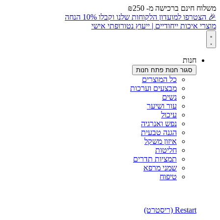
משלוח חינם ברכישה מ- ₪250
לתוכן
🎉 הצטרפו למועדון הלקוחות שלנו וקבלו 10% הנחה
מוצרי איכות ייחודיים | ייעוץ נטורופתי אישי
חנות
סגור חנות
פתח חנות
כל המוצרים
מבצעים וערכות
נשים
עור ושיער
עיכול
נפש ואנרגיה
הגנה טבעית
איזון משקל
חליטות
תמציות תדרים
שמני מרפא
טיפוח
Restart (ריסטרט)