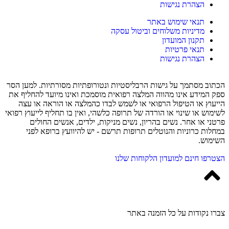
הצהרת נגישות
תנאי שימוש באתר
מדיניות משלוחים וביטול עסקה
תקנון המועדון
תנאי פרטיות
הצהרת נגישות
הכתוב מסתמך על גישות הרבליסטיות ונטורופתיות מסורתיות. למען הסר
ספק המידע אינו מהווה המלצה רפואית מוסמכת ואינו מיועד להחליף את
הייעוץ או הטיפול הרפואי או לשמש לבדו כהמלצה או הוראה או עצה
לשימוש או שינוי או הורדה של תרופה כלשהי, ואין בו תחליף לייעוץ רפואי
פרטני או אחר. נשים בהריון, נשים מניקות, ילדים, אנשים החולים
במחלות כרוניות והנוטלים תרופות תרשם - יש להיוועץ ברופא לפני
השימוש.
הצטרפו חינם למועדון הלקוחות שלנו
צברו נקודות על כל הזמנה באתר