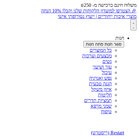
משלוח חינם ברכישה מ- ₪250
לתוכן
🎉 הצטרפו למועדון הלקוחות שלנו וקבלו 10% הנחה
מוצרי איכות ייחודיים | ייעוץ נטורופתי אישי
חנות
סגור חנות
פתח חנות
כל המוצרים
מבצעים וערכות
נשים
עור ושיער
עיכול
נפש ואנרגיה
הגנה טבעית
איזון משקל
חליטות
תמציות תדרים
שמני מרפא
טיפוח
Restart (ריסטרט)