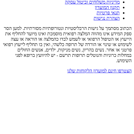
מדיניות משלוחים וביטול עסקה
תקנון המועדון
תנאי פרטיות
הצהרת נגישות
הכתוב מסתמך על גישות הרבליסטיות ונטורופתיות מסורתיות. למען הסר
ספק המידע אינו מהווה המלצה רפואית מוסמכת ואינו מיועד להחליף את
הייעוץ או הטיפול הרפואי או לשמש לבדו כהמלצה או הוראה או עצה
לשימוש או שינוי או הורדה של תרופה כלשהי, ואין בו תחליף לייעוץ רפואי
פרטני או אחר. נשים בהריון, נשים מניקות, ילדים, אנשים החולים
במחלות כרוניות והנוטלים תרופות תרשם - יש להיוועץ ברופא לפני
השימוש.
הצטרפו חינם למועדון הלקוחות שלנו